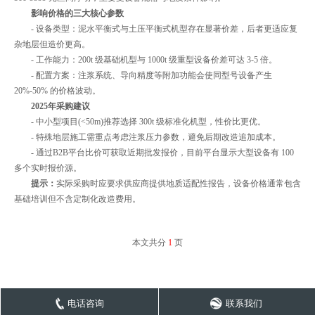
影响价格的三大核心参数
- 设备类型：泥水平衡式与土压平衡式机型存在显著价差，后者更适应复
杂地层但造价更高。
- 工作能力：200t 级基础机型与 1000t 级重型设备价差可达 3-5 倍。
- 配置方案：注浆系统、导向精度等附加功能会使同型号设备产生
20%-50% 的价格波动。
2025年采购建议
- 中小型项目(<50m)推荐选择 300t 级标准化机型，性价比更优。
- 特殊地层施工需重点考虑注浆压力参数，避免后期改造追加成本。
- 通过B2B平台比价可获取近期批发报价，目前平台显示大型设备有 100
多个实时报价源。
提示：
实际采购时应要求供应商提供地质适配性报告，设备价格通常包含
基础培训但不含定制化改造费用。
本文共分
1
页
电话咨询
联系我们